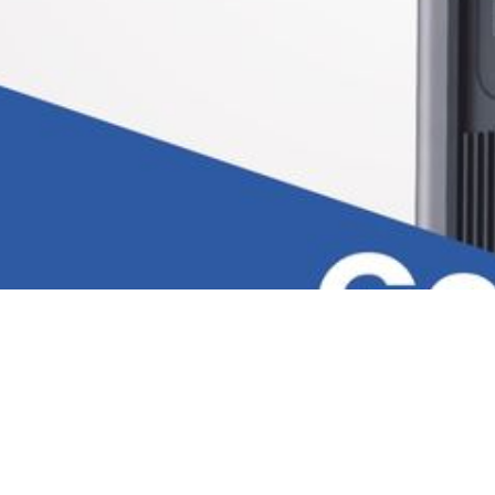
74/page-design2.php
on line
143