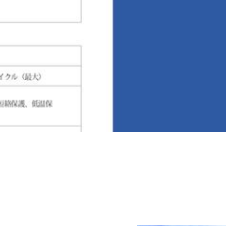
Warning
: Undefined variable $design2_ic_overlay_color in
/home/r861