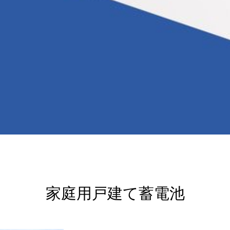
1211/public_html/noutatsu-f.co.jp/wp-content/themes/fake_tcd0
家庭用戸建て蓄電池